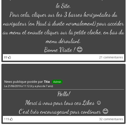
le Site.
Pour cela, cliquer sur les 3 barres horizontales du
navigateur (en Haut à droite normalement) pour accéder
au menu et ensuite cliquer sur la petite cloche, en bas du
menu déroulant.
Bonne Visite ! 😊
89
21
commentaires
News publique postée par
Tita
Admin
Le 21/06/2019 à 11:12 (il y a plus de 7 ans)
Hello!
Merci à vous pour tous ces Likes ☺️
C’est très encourageant pour continuer 😊
119
32
commentaires