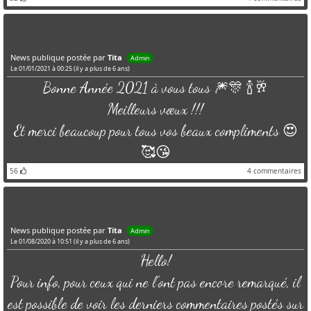
News publique postée par
Tita
Admin
Le 01/01/2021 à 00:25 (il y a plus de 6 ans)
Bonne Année 2021 à vous tous 🎆🎊 🍾🥂
Meilleurs vœux !!!
Et merci beaucoup pour tous vos beaux compliments 😍
🥰😘
56
4
commentaires
News publique postée par
Tita
Admin
Le 01/08/2020 à 10:51 (il y a plus de 6 ans)
Hello!
Pour info, pour ceux qui ne l’ont pas encore remarqué, il
est possible de voir les derniers commentaires postés sur