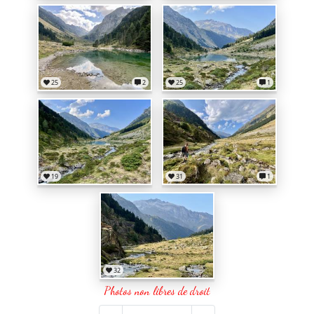
25
2
25
1
19
31
1
32
Photos non libres de droit