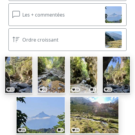
Les + commentées
Ordre croissant
17
20
19
1
22
26
3
24