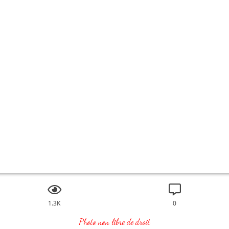
1.3K
0
Photo non libre de droit