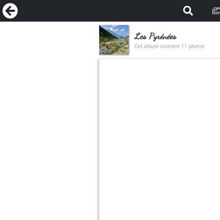
Les Pyrénées
Cet album contient 11 photos