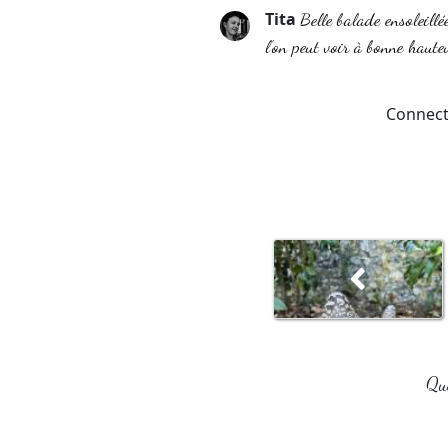
Tita
Belle balade ensoleill
l’on peut voir à bonne haute
Connect
Que