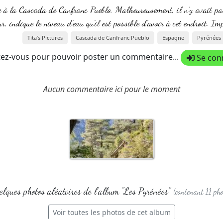
ée à la Cascada de Canfranc Pueblo. Malheureusement, il n’y avait pa
ur, indique le niveau d’eau qu’il est possible d’avoir à cet endroit. 
Tita’s Pictures
Cascada de Canfranc Pueblo
Espagne
Pyrénées
ez-vous pour pouvoir poster un commentaire...
Se con
Aucun commentaire ici pour le moment
lques photos aléatoires de l'album "Les Pyrénées"
(contenant 11 pho
Voir toutes les photos de cet album