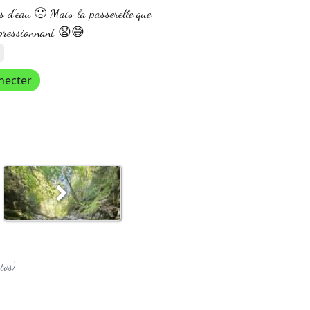
s d’eau 🙁 Mais la passerelle que
Impressionnant 😧😅
necter
tos)