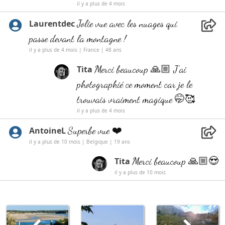
il y a plus de 4 mois
Jolie vue avec les nuages qui
Laurentdec
passe devant la montagne !
il y a plus de 4 mois | France | 48 ans
Merci beaucoup 🙏🏼 J’ai
Tita
photographié ce moment car je le
trouvais vraiment magique 🤭🥰
il y a plus de 4 mois
Superbe vue ❤️
AntoineL
il y a plus de 10 mois | Belgique | 19 ans
Merci beaucoup 🙏🏼😍
Tita
il y a plus de 10 mois