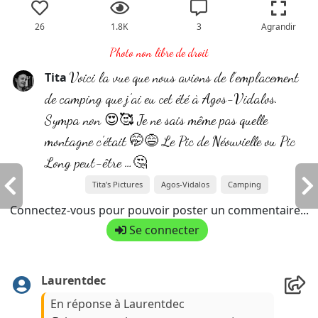
26
1.8K
3
Agrandir
Photo non libre de droit
Voici la vue que nous avions de l’emplacement
Tita
de camping que j’ai eu cet été à Agos-Vidalos.
Sympa non 😍🥰 Je ne sais même pas quelle
montagne c’était 🤭😅 Le Pic de Néouvielle ou Pic
Long peut-être …🤔
Tita’s Pictures
Agos-Vidalos
Camping
Connectez-vous pour pouvoir poster un commentaire...
Se connecter
Laurentdec
En réponse à Laurentdec