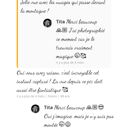
Jolie vue avec les nuages qui passe devant
la montagne !
Merci beaucoup
Tita
🙏🏼 J’ai photographié
ce moment car je le
trouvais vraiment
magique 🤭🥰
il y a plus de 4 mois
Oui vous avez raison, c'est incroyable cet
instant capturé ! La vue depuis ce pic doit
aussi être fantastique 🥰
il y a plus de 4 mois | France | 48 ans
Merci beaucoup 🙏🏼😍
Tita
Oui j’imagine, mais je n’y suis pas
montée 🤭😅