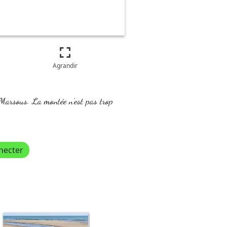
Agrandir
-Marsous. La montée n’est pas trop
necter