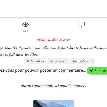
1.7K
0
Photo non libre de droit
e dans les Pyrénées, pour aller voir le petit lac de Suyen à Arrens
ue j’ai fait dans les Alpes.
Tita’s Pictures
Lac de Suyen
Arrens-Marsous
ez-vous pour pouvoir poster un commentaire...
Se con
Aucun commentaire ici pour le moment