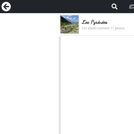
Les Pyrénées
Cet album contient 11 photos