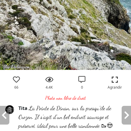
66
4.4K
0
Agrandir
Photo non libre de droit
La Pointe de Dinan, sur la presqu’île de
Tita
Crozon. Il s’agit d’un bel endroit sauvage et
préservé, idéal pour une belle randonnée 🥾😍