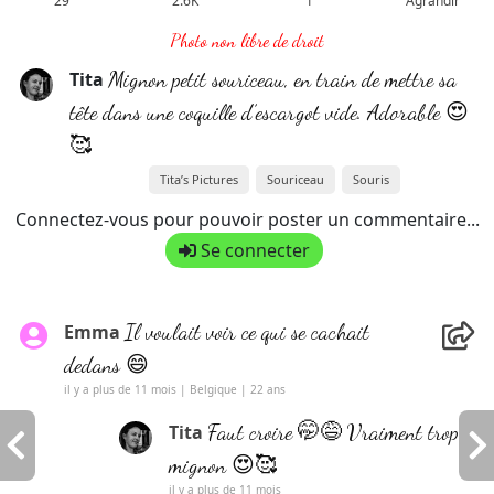
29
2.6K
1
Agrandir
Photo non libre de droit
Mignon petit souriceau, en train de mettre sa
Tita
tête dans une coquille d’escargot vide. Adorable 😍
🥰
Tita’s Pictures
Souriceau
Souris
Connectez-vous pour pouvoir poster un commentaire...
Se connecter
Il voulait voir ce qui se cachait
Emma
dedans 😄
il y a plus de 11 mois | Belgique | 22 ans
Faut croire 🤭😅 Vraiment trop
Tita
mignon 😍🥰
il y a plus de 11 mois