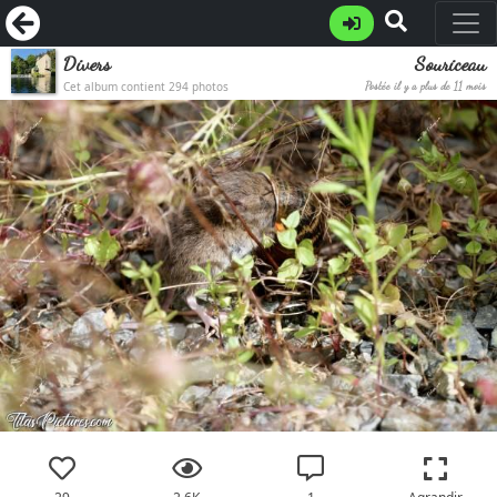
Divers
Souriceau
Cet album contient 294 photos
Postée il y a plus de 11 mois