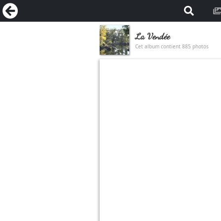
La Vendée
Cet album contient 885 photos