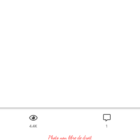
4.4K
1
Photo non libre de droit