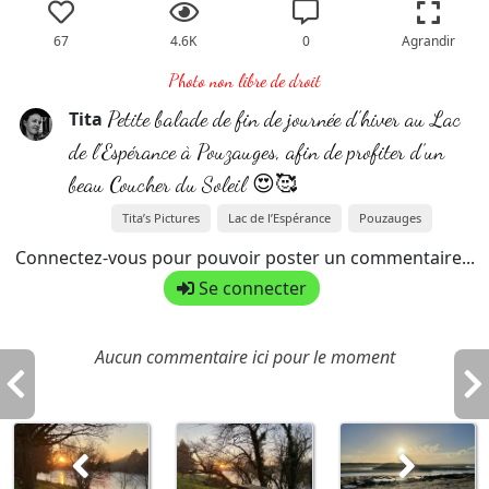
67
4.6K
0
Agrandir
Photo non libre de droit
Petite balade de fin de journée d’hiver au Lac
Tita
de l’Espérance à Pouzauges, afin de profiter d’un
beau Coucher du Soleil 😍🥰
Tita’s Pictures
Lac de l’Espérance
Pouzauges
Connectez-vous pour pouvoir poster un commentaire...
Se connecter
Aucun commentaire ici pour le moment