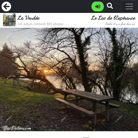
La Vendée
Le Lac de l’Espérance
Cet album contient 885 photos
Postée il y a plus d'un an