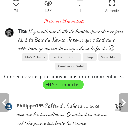
74
4.5K
1
Agrandir
Photo non libre de droit
Il y avait une drôle de lumière jaunâtre ce jour
Tita
là, à la Baie du Kernic. Je pense que c’était dû à
cette étrange masse de nuages dans le fond.. 🤔
Tita’s Pictures
La Baie du Kernic
Plage
Sable blanc
Coucher du Soleil
Connectez-vous pour pouvoir poster un commentaire...
Se connecter
Sables du Sahara ou en ce
PhilippeG55
moment les incendies au Canada donnent un
ciel très jaunie sur toute la France