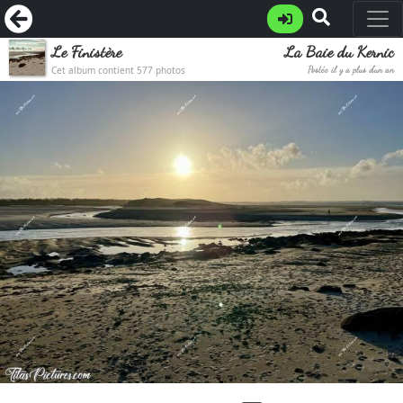
Le Finistère
La Baie du Kernic
Cet album contient 577 photos
Postée il y a plus d'un an