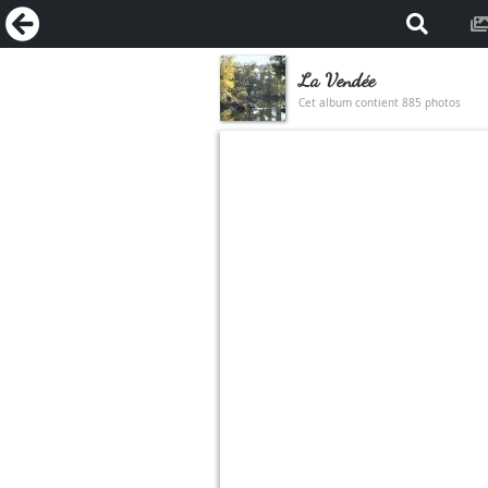
La Vendée
Cet album contient 885 photos