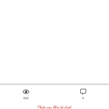
609
0
Photo non libre de droit