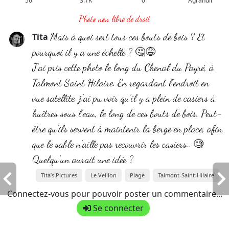
56
3.1K
0
Agrandir
Photo non libre de droit
Mais à quoi sert tous ces bouts de bois ? Et
Tita
pourquoi il y a une échelle ? 🤔😅
J’ai pris cette photo le long du Chenal du Payré, à
Talmont Saint Hilaire. En regardant l’endroit en
vue satellite, j’ai pu voir qu’il y a plein de casiers à
huîtres sous l’eau, le long de ces bouts de bois. Peut-
être qu’ils servent à maintenir la berge en place, afin
que le sable n’aille pas recouvrir les casiers.. 🧐
Quelqu’un aurait une idée ?
Tita’s Pictures
Le Veillon
Plage
Talmont-Saint-Hilaire
Connectez-vous pour pouvoir poster un commentaire...
Se connecter