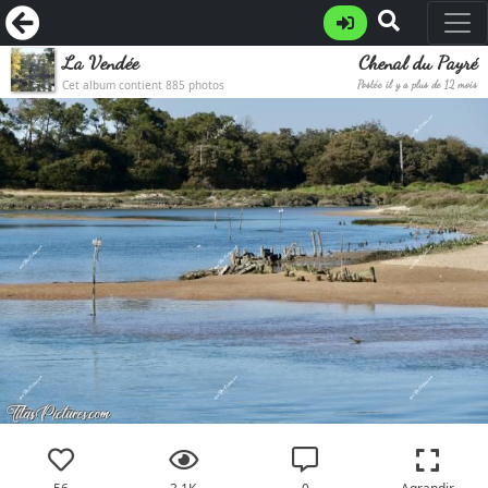
La Vendée
Chenal du Payré
Cet album contient 885 photos
Postée il y a plus de 12 mois