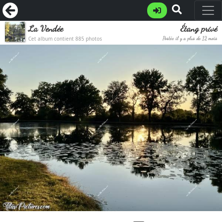
La Vendée
Étang privé
Cet album contient 885 photos
Postée il y a plus de 12 mois