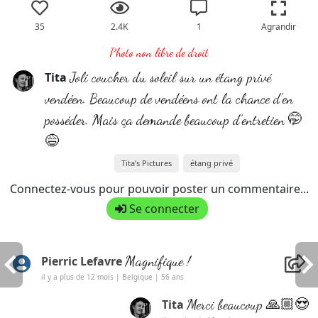
35
2.4K
1
Agrandir
Photo non libre de droit
Joli coucher du soleil sur un étang privé
Tita
vendéen. Beaucoup de vendéens ont la chance d’en
posséder. Mais ça demande beaucoup d’entretien 🤭
😅
Tita’s Pictures
étang privé
Connectez-vous pour pouvoir poster un commentaire...
Se connecter
Magnifique !
Pierric Lefavre
il y a plus de 12 mois | Belgique | 56 ans
Merci beaucoup 🙏🏼😍
Tita