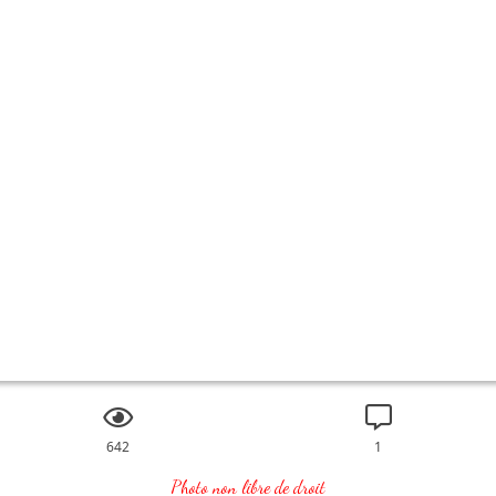
642
1
Photo non libre de droit