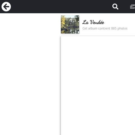
La Vendée
Cet album contient 885 photos