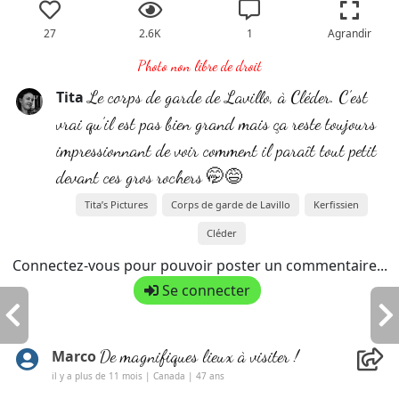
27
2.6K
1
Agrandir
Photo non libre de droit
Le corps de garde de Lavillo, à Cléder. C’est
Tita
vrai qu’il est pas bien grand mais ça reste toujours
impressionnant de voir comment il paraît tout petit
devant ces gros rochers 🤭😅
Tita’s Pictures
Corps de garde de Lavillo
Kerfissien
Cléder
Connectez-vous pour pouvoir poster un commentaire...
Se connecter
De magnifiques lieux à visiter !
Marco
il y a plus de 11 mois | Canada | 47 ans