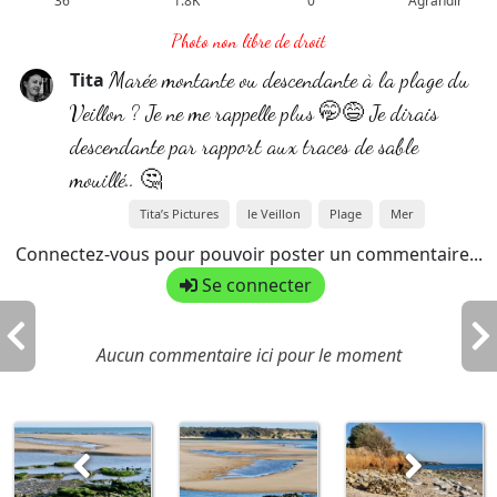
36
1.8K
0
Agrandir
Photo non libre de droit
Marée montante ou descendante à la plage du
Tita
Veillon ? Je ne me rappelle plus 🤭😅 Je dirais
descendante par rapport aux traces de sable
mouillé.. 🤔
Tita’s Pictures
le Veillon
Plage
Mer
Connectez-vous pour pouvoir poster un commentaire...
Se connecter
Aucun commentaire ici pour le moment