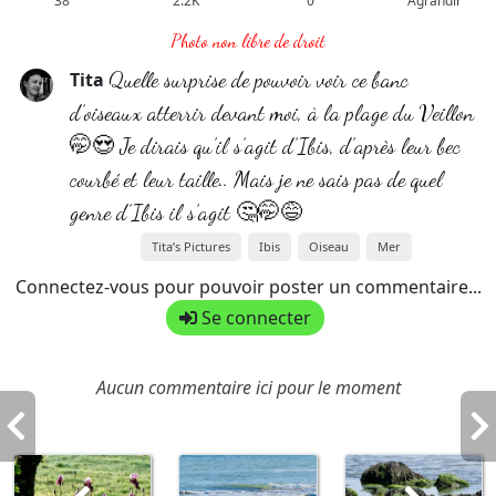
38
2.2K
0
Agrandir
Photo non libre de droit
Quelle surprise de pouvoir voir ce banc
Tita
d’oiseaux atterrir devant moi, à la plage du Veillon
🤭😍 Je dirais qu’il s’agit d’Ibis, d’après leur bec
courbé et leur taille.. Mais je ne sais pas de quel
genre d’Ibis il s’agit 🤔🤭😅
Tita’s Pictures
Ibis
Oiseau
Mer
Connectez-vous pour pouvoir poster un commentaire...
Se connecter
Aucun commentaire ici pour le moment