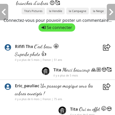
branches d’arbres 😍🥰
Tita’s Pictures
la Vendée
la Campagne
la Neige
Connectez-vous pour pouvoir poster un commentaire...
Se connecter
C'est beau 🤩
Rififi Thx
Superbe photo 👍
il y a plus de 5 mois | France | 51 ans
Merci beaucoup 🙏🏼😍🥰
Tita
il y a plus de 5 mois
Un passage magique sous les
Eric_pauliac
arbres enneigés !
il y a plus de 6 mois | France | 75 ans
Oui en effet 🤭😍
Tita
il y a plus de 6 mois