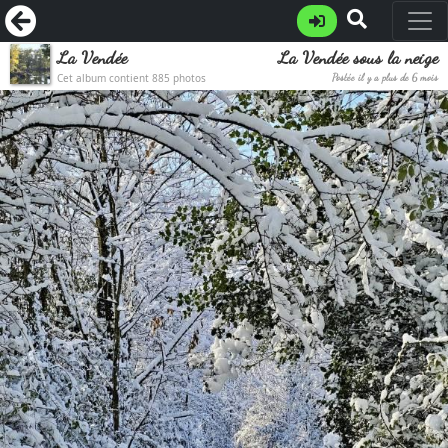
La Vendée
La Vendée sous la neige
Cet album contient 885 photos
Postée il y a plus de 6 mois