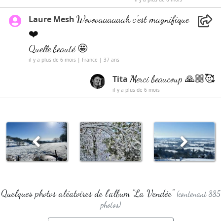
Wooooaaaaaah c'est magnifique
Laure Mesh
❤️
Quelle beauté 🤩
il y a plus de 6 mois | France | 37 ans
Merci beaucoup 🙏🏼🥰
Tita
il y a plus de 6 mois
Quelques photos aléatoires de l'album "La Vendée"
(contenant 885
photos)