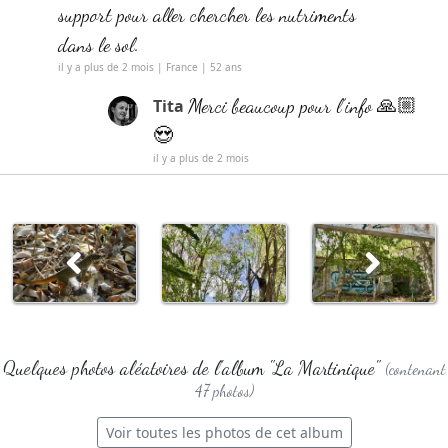
support pour aller chercher les nutriments
dans le sol.
il y a plus de 2 mois | France | 52 ans
Merci beaucoup pour l’info 🙏🏼
Tita
😍
il y a plus de 2 mois
Quelques photos aléatoires de l'album "La Martinique"
(contenant
47 photos)
Voir toutes les photos de cet album