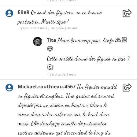
il y a plus de 2 mois
Ce sont des figuiers, on en trouve
ElieR
partout en Martinique !
il y a plus de 2 mois | Belgique | 48 ans
Merci beaucoup pour l’info 🙏🏼
Tita
😍
Cette variété donne des figues ou pas ?
🤔
il y a plus de 2 mois
Un figuier maudit
Mickael.routhieau.4567
ou figuier étrangleur. Une graine est souvent
déposée par un oiseau en hauteur (dans le
creux d'un autre arbre ou sur le haut d'un
mur). Elle développe ensuite de puissantes
racines aériennes qui descendent le long du