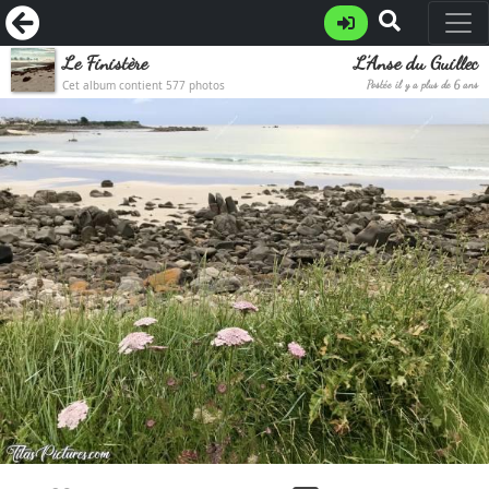
Le Finistère
L’Anse du Guillec
Cet album contient 577 photos
Postée il y a plus de 6 ans