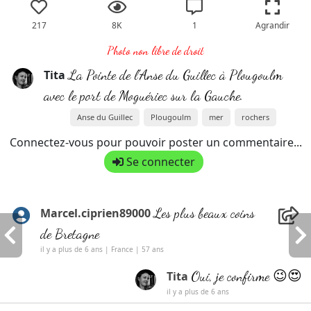
217
8K
1
Agrandir
Photo non libre de droit
La Pointe de l’Anse du Guillec à Plougoulm
Tita
avec le port de Moguériec sur la Gauche.
Anse du Guillec
Plougoulm
mer
rochers
Connectez-vous pour pouvoir poster un commentaire...
Se connecter
Les plus beaux coins
Marcel.ciprien89000
de Bretagne
il y a plus de 6 ans | France | 57 ans
Oui, je confirme 😉😍
Tita
il y a plus de 6 ans