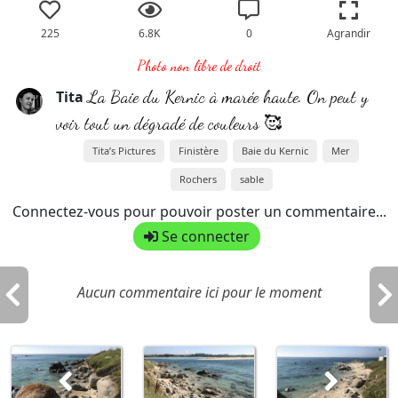
225
6.8K
0
Agrandir
Photo non libre de droit
La Baie du Kernic à marée haute. On peut y
Tita
voir tout un dégradé de couleurs 🥰
Tita’s Pictures
Finistère
Baie du Kernic
Mer
Rochers
sable
Connectez-vous pour pouvoir poster un commentaire...
Se connecter
Aucun commentaire ici pour le moment