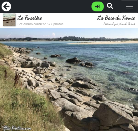
Le Finistère
La Baie du Kernic
Cet album contient 577 photos
Postée il y a plus de 8 ans