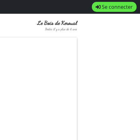
Se connecter
Le Bois de Keroual
Postée il y a plus de 4 ans