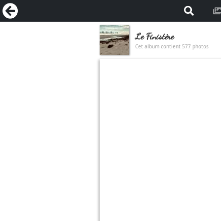
Le Finistère
Cet album contient 577 photos