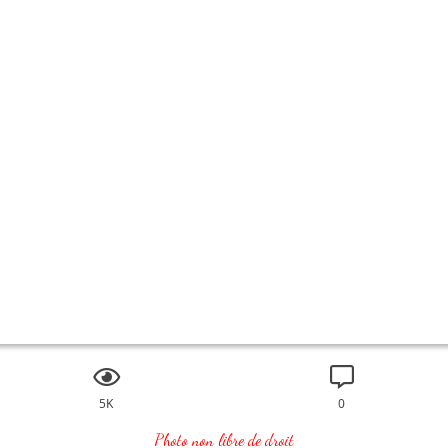
5K
0
Photo non libre de droit