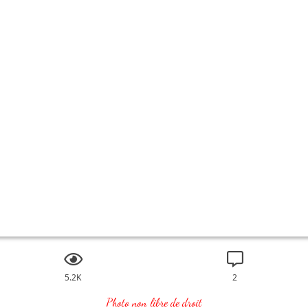
5.2K
2
Photo non libre de droit