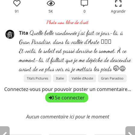
91
5K
0
Agrandir
Photo non libre de droit
Quelle belle randonnée j’ai fait ce jour-là, à
Tita
Gran Paradiso, dans la vallée d’Aoste 👍🏻😍
Et voilà, le soleil est passé derrière le sommet. À ce
moment-là, il fallait que je me dépêche de descendre
avant de ne plus voir où je mettais les pieds 🤭😅
Tita’s Pictures
Italie
Vallée d’Aoste
Gran Paradiso
Connectez-vous pour pouvoir poster un commentaire...
Se connecter
Aucun commentaire ici pour le moment