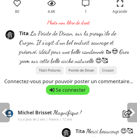
80
4.4K
1
Agrandir
Photo non libre de droit
La Pointe de Dinan, sur la presqu’île de
Tita
Crozon. Il s’agit d’un bel endroit sauvage et
préservé, idéal pour une belle randonnée 🥾😍 Gros
zoom sur cette belle arche naturelle 😍🥰
Tita’s Pictures
Pointe de Dinan
Crozon
Connectez-vous pour pouvoir poster un commentaire...
Se connecter
Magnifique !
Michel Brisset
il y a plus de 2 ans | France | 72 ans
Merci beaucoup 😍🥰
Tita