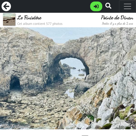
Le Finistère
Pointe de Dinan
Cet album contient 577 photos
Postée il y a plus de 2 ans