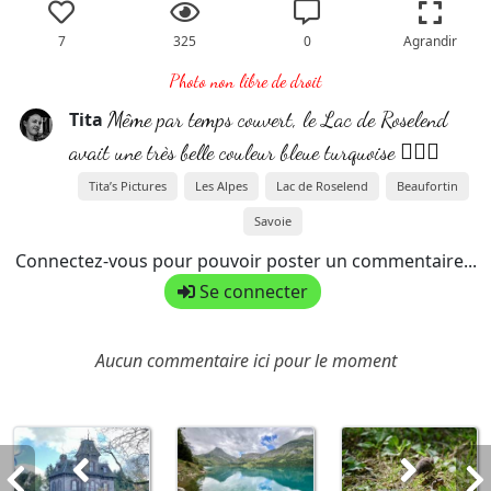
7
325
0
Agrandir
Photo non libre de droit
Même par temps couvert, le Lac de Roselend
Tita
avait une très belle couleur bleue turquoise 👍🏻😍
Tita’s Pictures
Les Alpes
Lac de Roselend
Beaufortin
Savoie
Connectez-vous pour pouvoir poster un commentaire...
Se connecter
Aucun commentaire ici pour le moment