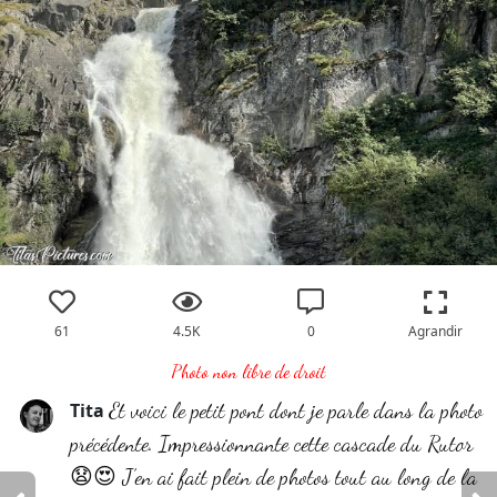
61
4.5K
0
Agrandir
Photo non libre de droit
Et voici le petit pont dont je parle dans la photo
Tita
précédente. Impressionnante cette cascade du Rutor
😧😍 J’en ai fait plein de photos tout au long de la