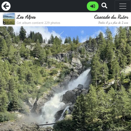
Les Alpes
Cascade du Rutor
Cet album contient 229 photos
Postée il y a plus de 2 ans