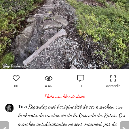
60
4.4K
0
Agrandir
Photo non libre de droit
Regardez moi l’originalité de ces marches, sur
Tita
le chemin de randonnée de la Cascade du Rutor. Ces
marches antidérapantes ne sont vraiment pas de