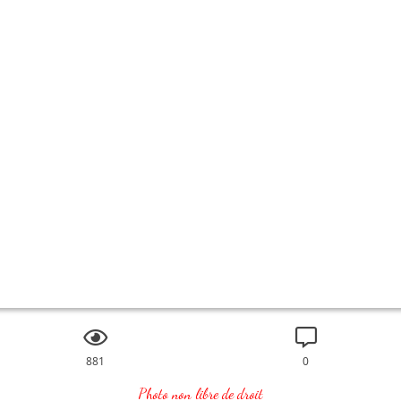
881
0
Photo non libre de droit