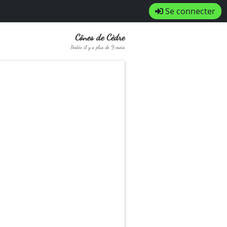
Se connecter
Cônes de Cèdre
Postée il y a plus de 9 mois