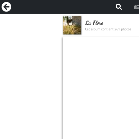
La Flore
Cet album contient 261 photos