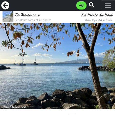
La Martinique
La Pointe du Bout
Cet album contient 47 photos
Postée il y a plus de 3 mois