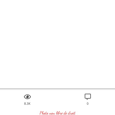
8.3K
0
Photo non libre de droit