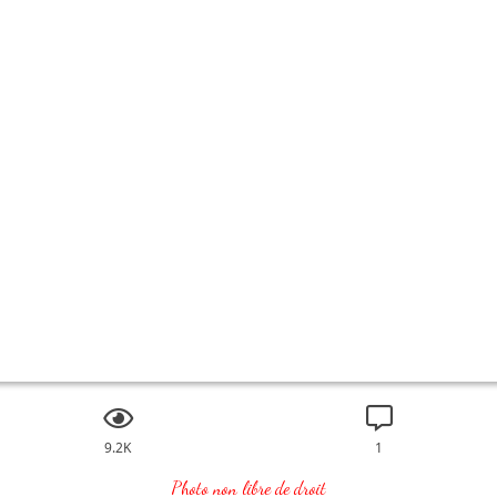
9.2K
1
Photo non libre de droit