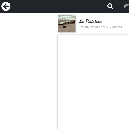
Le Finistère
Cet album contient 577 photos