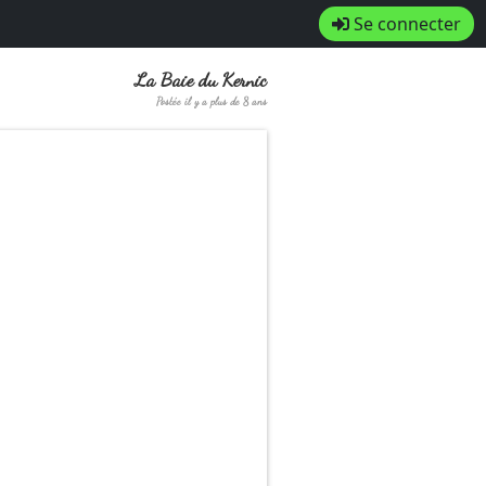
Se connecter
La Baie du Kernic
Postée il y a plus de 8 ans