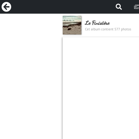
Le Finistère
Cet album contient 577 photos