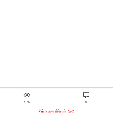
6.7K
0
Photo non libre de droit