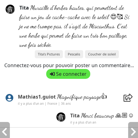
Muraille d’herbes hautes, qui permettent de
Tita
faire un jeu de cache-cache avec le soleil 😍🥰 Si
je ne me trompe pas, il s’agit de Miscanthus. C’est
une herbe qui permet de faire un très bon paillage,
une fois séchée.
Tita’s Pictures
Pescalis
Coucher de soleil
Connectez-vous pour pouvoir poster un commentaire...
Se connecter
Magnifique paysage👍
Mathias1.guiot
il y a plus d'un an | France | 36 ans
Merci beaucoup 🙏🏼☺️
Tita
il y a plus d'un an