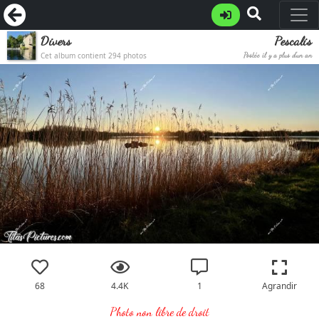
Divers
Pescalis
Cet album contient 294 photos
Postée il y a plus d'un an
68
4.4K
1
Agrandir
Photo non libre de droit